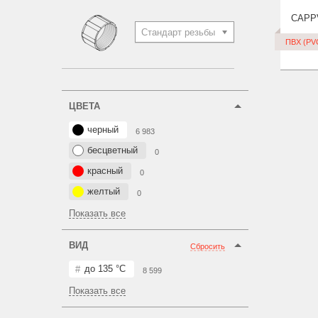
CAPP
Стандарт резьбы
ПВХ (PV
ЦВЕТА
черный
6 983
бесцветный
0
красный
0
желтый
0
Показать все
ВИД
Сбросить
до 135 °С
8 599
Показать все