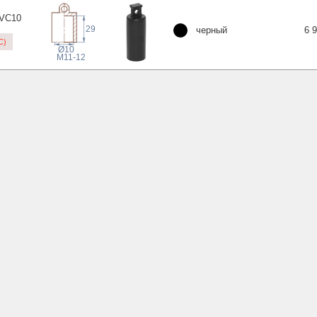
VC
10
29
черный
6 
C)
Ø10
M11-12