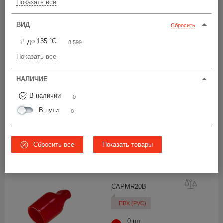
Показать все
Ничего не найдено
ВИД
Сбросить
Товары не в наличии, но для вас мы
до 135 °С
8 599
произведем!
Показать все
CAPR20x
20
НАЛИЧИЕ
0 шт
В наличии
0
от 10,70 р.
В пути
0
ВСЕ ЦЕНЫ
20
Сбросить все
Показать товары
Ø20
M22
CAPMR2
0B
ПВХ (PVC)
0 шт