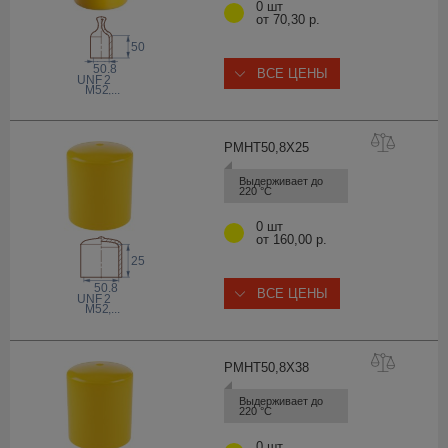
0 шт
от 70,30 р.
50
50.8
ВСЕ ЦЕНЫ
 UNF
2
M52
,...
PMHT50,8X
25
Выдерживает до 
220 °С
0 шт
от 160,00 р.
25
50.8
ВСЕ ЦЕНЫ
 UNF
2
M52
,...
PMHT50,8X
38
Выдерживает до 
220 °С
0 шт