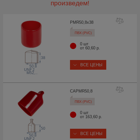
произведем!
PMR50,8x
38
ПВХ (PVC)
0 шт
от 60,60 р.
38
ВСЕ ЦЕНЫ
50.8
 UNF
2
M52
,...
CAPMR50
,8
ПВХ (PVC)
0 шт
от 163,60 р.
50
ВСЕ ЦЕНЫ
50.8
 UNF
2