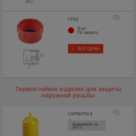
M52
,...
CF
G2
0 шт
По запросу
ВСЕ ЦЕНЫ
21
 GAS/BSP
2
Термостойкие изделия для защиты
наружной резьбы
CAPMHT50
,8
Выдерживает до 
220 °С