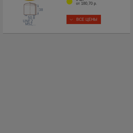
от 180,70 р.
38
50.8
ВСЕ ЦЕНЫ
 UNF
2
M52
,...