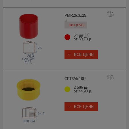
PMR26,3x
25
ПВХ (PVC)
64 шт
i
от 30,70 р.
25
ВСЕ ЦЕНЫ
26.3
3/4
 GAS
M27
,...
CFT3/4x1
6U
2 586 шт
от 44,90 р.
ВСЕ ЦЕНЫ
14.5
 UNF
3/4