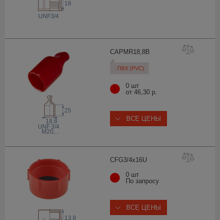
18
 UNF
3/4
CAPMR18,
8B
ПВХ (PVC)
0 шт
от 46,30 р.
25
ВСЕ ЦЕНЫ
18.8
 UNF
3/4
M20
,...
CFG3/4x1
6U
0 шт
По запросу
ВСЕ ЦЕНЫ
13.8