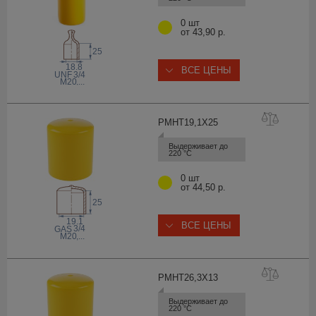
0 шт
от 43,90 р.
25
18.8
ВСЕ ЦЕНЫ
 UNF
3/4
M20
,...
PMHT19,1X
25
Выдерживает до 
220 °С
0 шт
от 44,50 р.
25
19.1
ВСЕ ЦЕНЫ
3/4
 GAS
M20
,...
PMHT26,3X
13
Выдерживает до 
220 °С