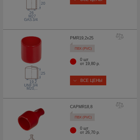
20
26
M27
3/4
 GAS
PMR19,2x
25
ПВХ (PVC)
0 шт
от 19,80 р.
25
ВСЕ ЦЕНЫ
19.2
 UNF
3/4
M20
,...
CAPMR18
,8
ПВХ (PVC)
0 шт
от 26,70 р.