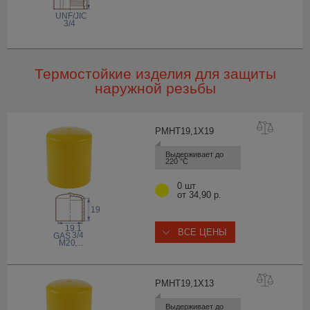
 UNF/JIC
3/4
Термостойкие изделия для защиты
наружной резьбы
PMHT19,1X
19
Выдерживает до 
220 °С
0 шт
от 34,90 р.
19
19.1
ВСЕ ЦЕНЫ
3/4
 GAS
M20
,...
PMHT19,1X
13
Выдерживает до 