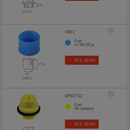
15
 GAS
2
OR
F2
0 шт
от 262,60 р.
ВСЕ ЦЕНЫ
27.8
64
 UNF
2
EP437-
G2
0 шт
По запросу
ВСЕ ЦЕНЫ