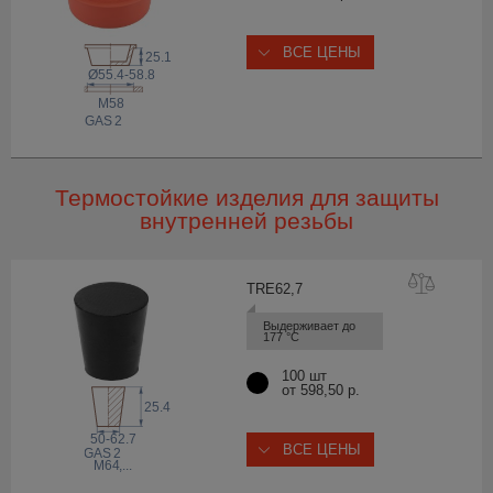
ВСЕ ЦЕНЫ
25.1
Ø55.4-58.8
M58
 GAS
2
Термостойкие изделия для защиты
внутренней резьбы
TRE62
,7
Выдерживает до 
177 °С
100 шт
от 598,50 р.
25.4
50-62.7
ВСЕ ЦЕНЫ
 GAS
2
M64
,...