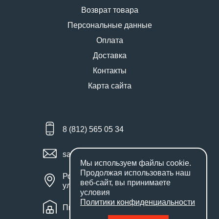
Возврат товара
Персональные данные
Оплата
Доставка
Контакты
Карта сайта
8 (812) 565 05 34
sales@miniworks.ru
Мы используем файлы
cookie
.
Продолжая использовать наш
Россия, Санкт-Петербург,
веб-сайт, вы принимаете
улица Маршала Новикова, 28Е
условия
Политики конфиденциальности
Пн – Пт: с 9:00 до 18:00