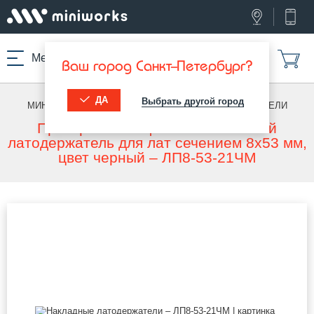
Меню
Ваш город Санкт-Петербург?
ДА
Выбрать другой город
МИНИВОРКС ПРО
/
ЛАТОДЕРЖАТЕЛИ
/
ЛАТОДЕРЖАТЕЛИ
Пристреливающийся пластиковый
латодержатель для лат сечением 8х53 мм,
цвет черный – ЛП8-53-21ЧМ