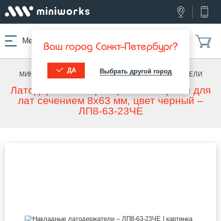
Меню
Ваш город Санкт-Петербург?
ДА
Выбрать другой город
МИНИВОРКС ПРО
/
ЛАТОДЕРЖАТЕЛИ
/
ЛАТОДЕРЖАТЕЛИ
Латодержатель пристреливающийся для
лат сечением 8х63 мм, цвет черный –
ЛП8-63-23ЧЕ