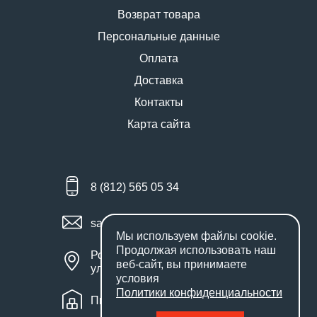
Возврат товара
Персональные данные
Оплата
Доставка
Контакты
Карта сайта
8 (812) 565 05 34
sales@miniworks.ru
Мы используем файлы
cookie
.
Продолжая использовать наш
Россия, Санкт-Петербург,
веб-сайт, вы принимаете
улица Маршала Новикова, 28Е
условия
Политики конфиденциальности
Пн – Пт: с 9:00 до 18:00