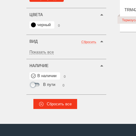
TRM4
ЦВЕТА
Термоус
черный
0
ВИД
Сбросить
Показать все
НАЛИЧИЕ
В наличии
0
В пути
0
Сбросить все