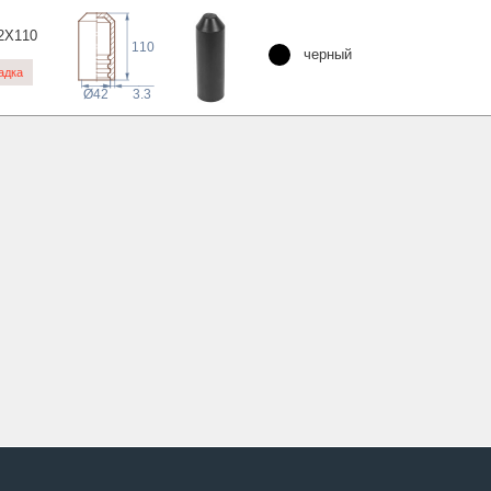
2X1
10
110
черный
адка
3.3
Ø42