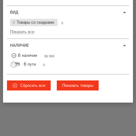
Цена по возрастанию
ВИД
У22-25
ЧС
Товары со скидками
0
60 420 шт
Показать все
от 4,40 р.
15 680 шт
от 5,28 р.
НАЛИЧИЕ
10 890 шт
Ø22-28
от 5,28 р.
В наличии
86 990
В пути
0
5
ВСЕ ЦЕНЫ
Сбросить все
Показать товары