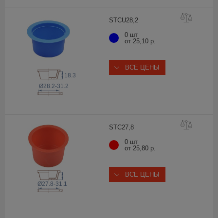
STCU28
,2
0 шт
от 25,10 р.
ВСЕ ЦЕНЫ
18.3
Ø28.2-31.2
STC27
,8
0 шт
от 25,80 р.
ВСЕ ЦЕНЫ
Ø27.8-31.1