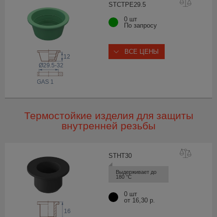
STCTPE29
.5
0 шт
По запросу
ВСЕ ЦЕНЫ
12
Ø29.5-32
 GAS
1
Термостойкие изделия для защиты
внутренней резьбы
STHT
30
Выдерживает до 
180 °С
0 шт
от 16,30 р.
16