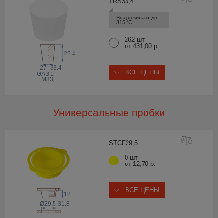
TRS33
,4
Выдерживает до 
315 °С
262 шт
от 431,00 р.
25.4
27–33.4
ВСЕ ЦЕНЫ
 GAS
1
M33
,...
Универсальные пробки
STCF29
,5
0 шт
от 12,70 р.
ВСЕ ЦЕНЫ
12
Ø29.5-31.8