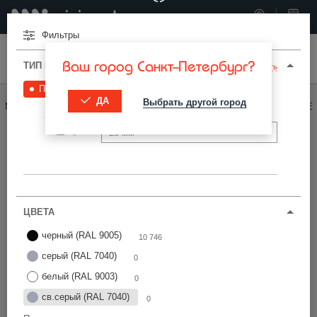
Фильтры
Меню
Ваш город Санкт-Петербург?
ТИП И ПАРАМЕТРЫ
Сбросить
Под отверстие
10 746
ДА
Выбрать другой город
МИНИВОРКС ПРО
/
ЗАГЛУШКИ ДЛЯ ОТВЕРСТИЙ
/
ПОД ОТВЕРСТИЕ
Фильтры
ЦВЕТА
черный (RAL 9005)
Найти
10 746
серый (RAL 7040)
0
белый (RAL 9003)
0
Цена по возрастанию
св.серый (RAL 7040)
0