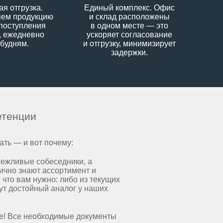
я отгрузка.
Единый комплекс. Офис
яем продукцию
и склад расположены
 поступления
в одном месте — это
, ежедневно
ускоряет согласование
 будням.
и отгрузку, минимизирует
задержки.
етенции
ать — и вот почему:
ежливые собеседники, а
ично знают ассортимент и
 что вам нужно: либо из текущих
дут достойный аналог у наших
те! Все необходимые документы