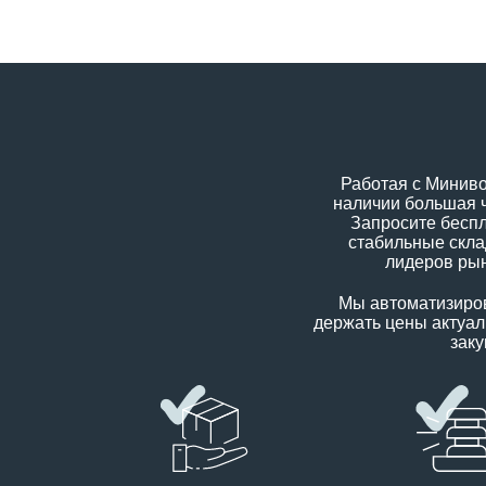
Работая с Минивор
наличии большая ч
Запросите бесп
стабильные скла
лидеров рын
Мы автоматизиров
держать цены актуал
заку