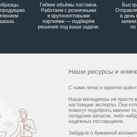
образцы.
Гибкие объёмы поставок.
Быстра
 продукцию
Работаем с розничными
Отправл
млением
и крупнооптовыми
в день
заказа.
партиями — подберём
заявки
решение под ваши задачи.
по
Наши ресурсы и комп
С нами легко и приятно работ
Наши менеджеры не просто в
настоящие эксперты. Они отл
помогут подобрать именно то,
складских запасов, либо най
надёжных поставщиков.
Забудьте о бумажной волоки