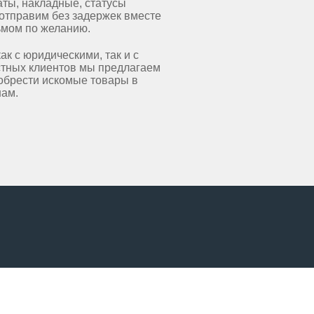
аты, накладные, статусы
отправим без задержек вместе
ьмом по желанию.
к с юридическими, так и с
стных клиентов мы предлагаем
обрести искомые товары в
нам.