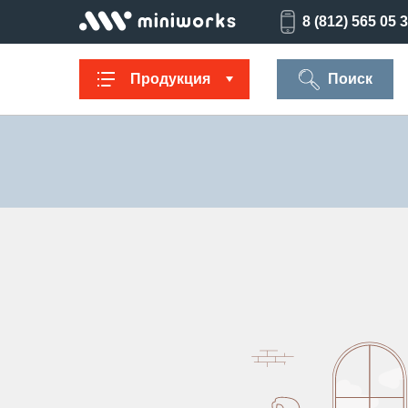
8 (812) 565 05 
Продукция
Поиск
Заглушки для
Ультратонкие
Заглушки для
Опоры
труб
для отверстий
отверстий
резьбов
Техническая
Универсальные
Регулируемые
Заглушки
фурнитура
опоры
опоры
опоро
Колпачки на
Переходники и
Латодержатели
Мебельн
болт/гайку
соединители
опоры