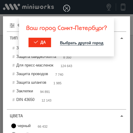
Меню
Фильтры
Ваш город Санкт-Петербург?
ТИП И ПАРАМЕТРЫ
ДА
Выбрать другой город
МИНИВОРКС ПРО
/
ТЕХНИЧЕСКАЯ ФУРНИТУРА
Защита вала двигателя
52 419
Фурнитура для защиты
Защита банджо-болта
8 350
Для пресс-масленок
124 643
Фильтры
Защита проводов
7 740
Защита шлангов
1 985
Заклепки
94 891
DIN 43650
12 143
Найти
ЦВЕТА
черный
66 432