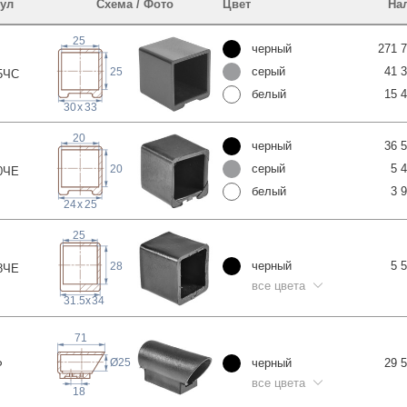
ул
Схема / Фото
Цвет
На
25
черный
271 
серый
41 
25
5
ЧС
белый
15 
30
x
33
20
черный
36 
серый
5 
20
0
ЧЕ
белый
3 
24
x
25
25
черный
5 
28
8
ЧЕ
все цвета
x
34
31.5
71
черный
29 
Ø25
Р
все цвета
18