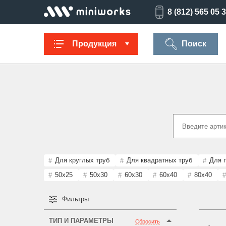
8 (812) 565 05 
Продукция
Поиск
Заглушки для
Ультратонкие
Заглушки для
Опоры
труб
для отверстий
отверстий
резьбов
Техническая
Универсальные
Регулируемые
Заглушки
фурнитура
опоры
опоры
опоро
Для круглых труб
Для квадратных труб
Для 
50x25
50x30
60x30
60x40
80x40
Фильтры
Колпачки на
Переходники и
Латодержатели
Мебельн
болт/гайку
соединители
опоры
ТИП И ПАРАМЕТРЫ
Сбросить