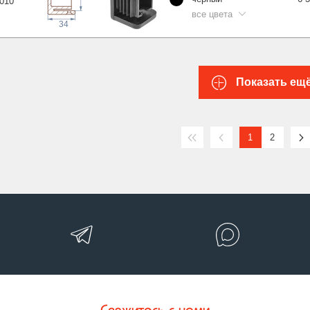
0
10
все цвета
34
Показать ещ
1
2
Свяжитесь с нами