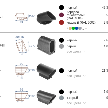
черный
45 
бордово-
фиолетовый
5 
Ø32
а
кК
(RAL 4004)
73
красный (RAL 3002)
2 
+
30
x
15
черный
9 
0
ЧП
серый
4 
42.5
все цвета
38
70
черный
21 
Ø30
Р
все цвета
18
76
черный
7 
Ø32
Р
т.серый
9
все цвета