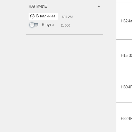
НАЛИЧИЕ
В наличии
604 284
Н32Ч
В пути
11 500
Н15-3
Н30
Ч
Н32
Ч