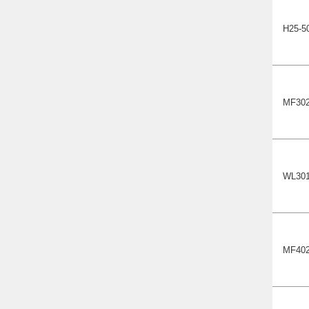
Н25-5
MF302
WL301
MF402