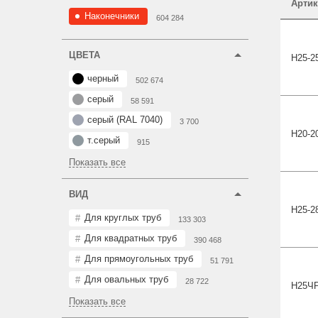
Артик
Наконечники
604 284
ЦВЕТА
Н25-2
черный
502 674
серый
58 591
серый (RAL 7040)
3 700
Н20-2
т.серый
915
Показать все
ВИД
Н25-2
Для круглых труб
133 303
Для квадратных труб
390 468
Для прямоугольных труб
51 791
Для овальных труб
28 722
Н25
Ч
Показать все