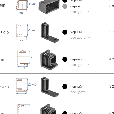
30
x
60
0
ЧК
серый
6 
все цвета
68
25
x
40
черный
5 
5-0
10
все цвета
45
20
черный
4 
0
10
все цвета
39
20
x
40
черный
3 
0-0
10
все цвета
55
30
черный
6 