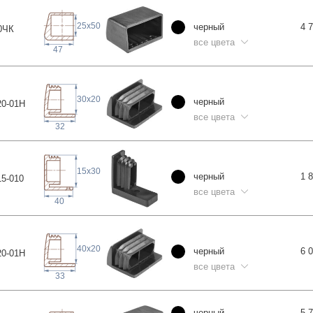
25
x
50
черный
4 
0
ЧК
все цвета
47
30
x
20
черный
0-0
1H
все цвета
32
15
x
30
черный
1 
5-0
10
все цвета
40
40
x
20
черный
6 
0-0
1H
все цвета
33
68
черный
5 