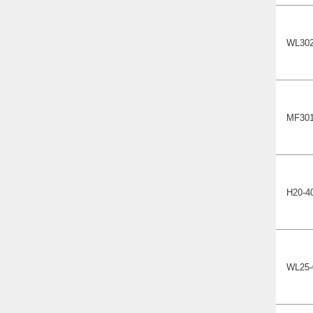
WL302
MF301
Н20-4
WL25-