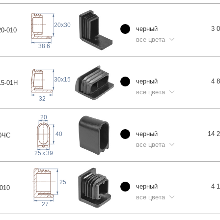
20
x
30
черный
3 
0-0
10
все цвета
38.6
30
x
15
черный
4 
5-0
1H
все цвета
32
20
черный
14 
40
0
ЧС
все цвета
25
x
39
25
черный
4 
0
10
все цвета
27
47