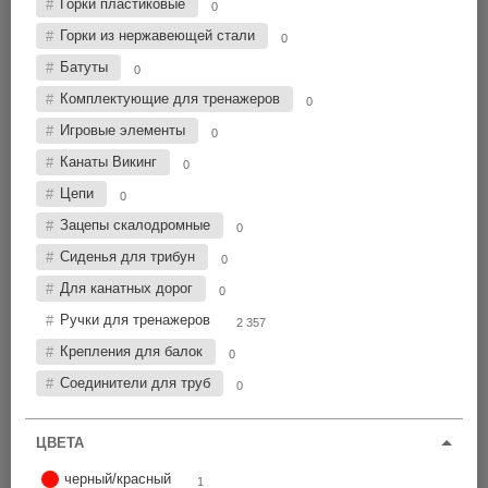
Горки пластиковые
Цена по возрастанию
0
Горки из нержавеющей стали
0
Батуты
0
S04-200
0A
Комплектующие для тренажеров
0
1 шт
i
от 36,00 р.
Игровые элементы
0
2 356 шт
от 36,00 р.
Канаты Викинг
0
все цвета
Ø25-27
Цепи
0
ВСЕ ЦЕНЫ
Зацепы скалодромные
0
220
Сиденья для трибун
0
Для канатных дорог
0
Ручки для тренажеров
2 357
Крепления для балок
0
Соединители для труб
0
ЦВЕТА
черный/красный
1