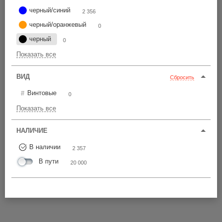
черный/синий
2 356
черный/оранжевый
0
черный
0
Показать все
ВИД
Сбросить
Винтовые
0
Показать все
НАЛИЧИЕ
В наличии
2 357
В пути
20 000