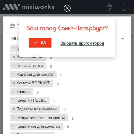
Меню
Фильтры
Ваш город Санкт-Петербург?
ТИП И ПАРАМЕТРЫ
ДА
Выбрать другой город
МИНИВОРКС ПРО
/
КОМПЛЕКТУЮЩИЕ ДЛЯ МАФ
Канат комбинированный
0
Ручки неопреновые
HDPE-пластик
0
Гильзы/втулки
0
Фильтры
Изделия для каната
0
Хомуты ВОРКАУТ
0
Качели
0
Качели ГНЕЗДО
0
Подвесы для качелей
0
Найти
Гимнастические элементы
0
Крепления для качелей
0