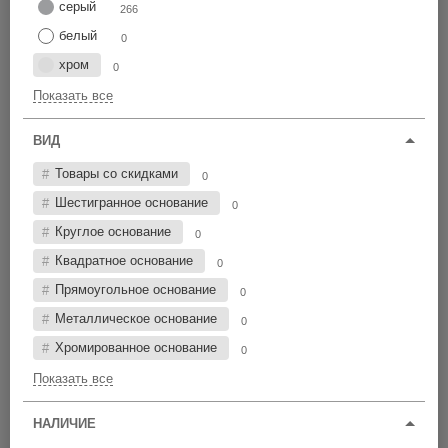
Цена по возрастанию
серый
266
белый
0
хром
0
19М6-20
ЧС
Показать все
12 091 шт
от 5,80 р.
266 шт
ВИД
от 6,96 р.
все цвета
M6
Товары со скидками
0
20
ВСЕ ЦЕНЫ
Шестигранное основание
0
8.6
Круглое основание
19
0
Квадратное основание
0
Прямоугольное основание
0
Металлическое основание
0
Хромированное основание
0
Показать все
НАЛИЧИЕ