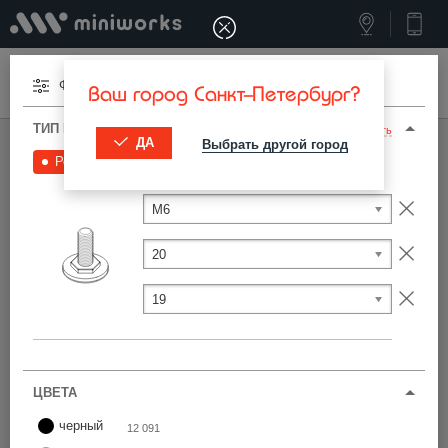
Меню
Фильтры
Ваш город Санкт-Петербург?
ТИП И ПАРАМЕТРЫ
Сбросить
ДА
Выбрать другой город
МИНИВОРКС ПРО
/
ОПОРЫ РЕЗЬБОВЫЕ
/
РЕЗЬБОВЫЕ
Резьбовые
12 357
Резьбовые опоры 6x20x19 мм
M6
Фильтры
20
19
Найти
ЦВЕТА
черный
12 091