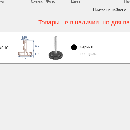
ул
Схема / Фото
Цвет
На
Ничего не найдено
Товары не в наличии, но для в
M6
45
черный
45
ЧС
все цвета
10
32