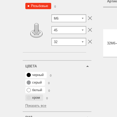
Артик
Резьбовые
0
M6
45
32
32М6-
ЦВЕТА
черный
0
серый
0
белый
0
хром
0
Показать все