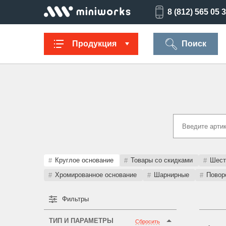
8 (812) 565 05 
Продукция
Поиск
Заглушки для
Ультратонкие
Заглушки для
Опоры
труб
для отверстий
отверстий
резьбов
Техническая
Универсальные
Регулируемые
Заглушки
фурнитура
опоры
опоры
опоро
Круглое основание
Товары со скидками
Шест
Хромированное основание
Шарнирные
Повор
Фильтры
Колпачки на
Переходники и
Латодержатели
Мебельн
болт/гайку
соединители
опоры
ТИП И ПАРАМЕТРЫ
Сбросить