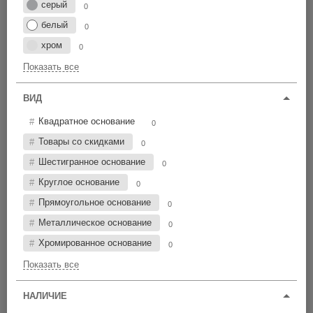
Цена по возрастанию
серый
0
белый
0
Ничего не найдено
хром
0
Товары не в наличии, но для вас мы
Показать все
произведем!
ВИД
Квадратное основание
0
LV301030-0
1H
Товары со скидками
0
0 шт
от 73,80 р.
Шестигранное основание
0
Круглое основание
0
M10
ВСЕ ЦЕНЫ
Прямоугольное основание
0
25
Металлическое основание
0
8
30x30
Хромированное основание
0
Показать все
НАЛИЧИЕ