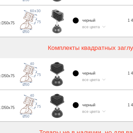
Ø50
60
x
30
черный
1 
75
.D50x
75
все цвета
Ø50
Комплекты квадратных загл
40
черный
1 
75
.D50x
75
все цвета
Ø50
40
черный
1 
75
.D50x
75
все цвета
Ø50
Товары не в наличии, но для в