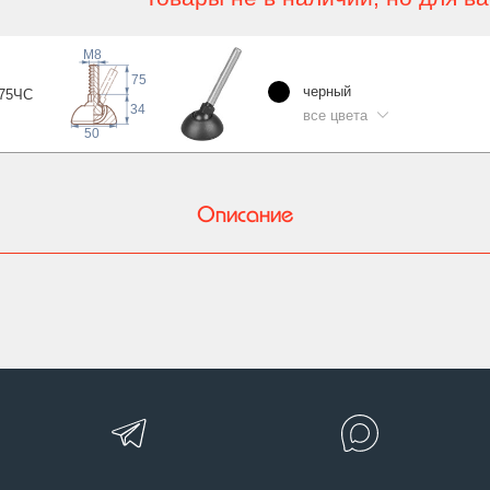
M8
75
черный
75
ЧС
34
все цвета
50
Описание