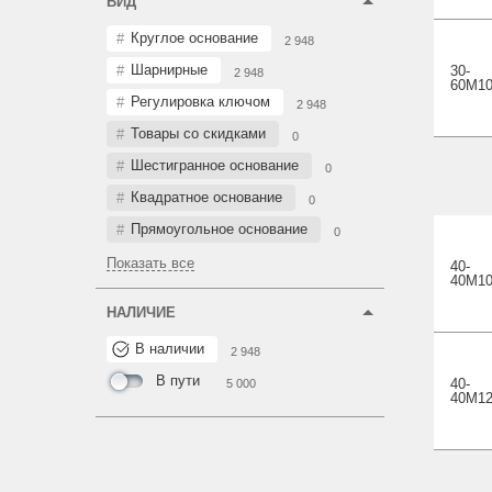
ВИД
Круглое основание
2 948
Шарнирные
30-
2 948
60M10
Регулировка ключом
2 948
Товары со скидками
0
Шестигранное основание
0
Квадратное основание
0
Прямоугольное основание
0
Показать все
40-
40M10
НАЛИЧИЕ
В наличии
2 948
В пути
40-
5 000
40M12