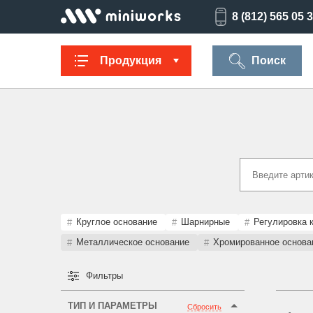
8 (812) 565 05 
Продукция
Поиск
Заглушки для
Ультратонкие
Заглушки для
Опоры
труб
для отверстий
отверстий
резьбов
Техническая
Универсальные
Регулируемые
Заглушки
фурнитура
опоры
опоры
опоро
Круглое основание
Шарнирные
Регулировка 
Металлическое основание
Хромированное основа
Фильтры
Колпачки на
Переходники и
Латодержатели
Мебельн
болт/гайку
соединители
опоры
ТИП И ПАРАМЕТРЫ
Сбросить