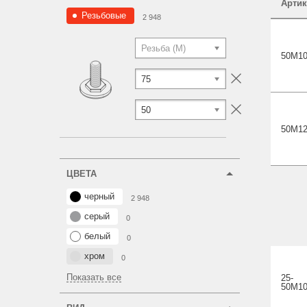
Артик
Резьбовые
2 948
Резьба (M)
50М10
75
50
50М12
ЦВЕТА
черный
2 948
серый
0
белый
0
хром
0
Показать все
25-
50M10