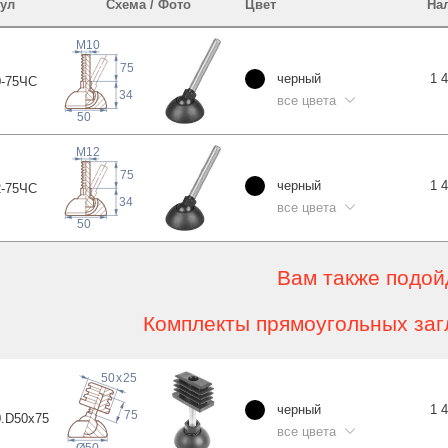
ул
Схема / Фото
Цвет
На
M10
75
черный
1 
-75
ЧС
34
все цвета
50
M12
75
черный
1 
-75
ЧС
34
все цвета
50
Вам также подой
Комплекты прямоугольных заг
50
x
25
черный
1 
75
.D50x
75
все цвета