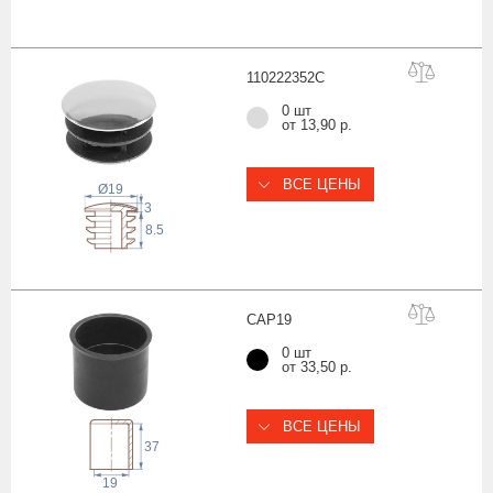
11022235
2C
0 шт
от 13,90 р.
ВСЕ ЦЕНЫ
Ø19
3
8.5
CAP
19
0 шт
от 33,50 р.
ВСЕ ЦЕНЫ
37
19