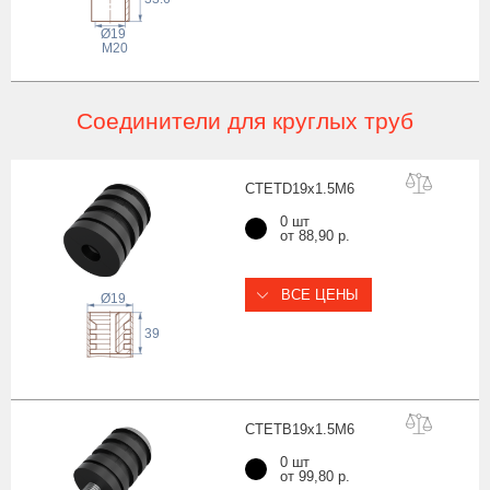
Ø19
M20
Соединители для круглых труб
CTETD19x1.5
M6
0 шт
от 88,90 р.
ВСЕ ЦЕНЫ
Ø19
39
CTETB19x1.5
M6
0 шт
от 99,80 р.