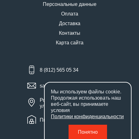
Персональные данные
Оплата
Доставка
Контакты
Карта сайта
8 (812) 565 05 34
sales@miniworks.ru
Мы используем файлы
cookie
.
Продолжая использовать наш
Россия, Санкт-Петербург,
веб-сайт, вы принимаете
улица Маршала Новикова, 28Е
условия
Политики конфиденциальности
Пн – Пт: с 9:00 до 18:00
Понятно