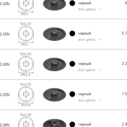
черный
9
2-1
0N
все цвета
Ø12
Torx
15
черный
5 
2-1
5N
все цвета
Ø12
Torx
20
черный
2 
2-2
0N
все цвета
Ø11.5
Torx
25
черный
7 
2-2
5N
все цвета
Ø14.6
Torx
30
черный
2 
2-3
0N