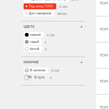
TCVT-
Под шлиц TORX
27 203
Для саморезов
488 930
ЦВЕТА
TCVT-
черный
27 203
серый
0
белый
0
TCVT-
НАЛИЧИЕ
В наличии
27 203
В пути
0
TCVT-
TCVT-