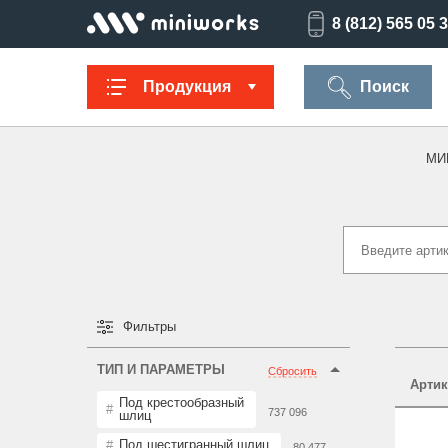
8 (812) 565 05 
Продукция
Поиск
МИ
Заглушки для
Ультратонкие
Заглушки для
Опоры
труб
для отверстий
отверстий
резьбов
Техническая
Универсальные
Регулируемые
Заглушки
фурнитура
опоры
опоры
опоро
Фильтры
ТИП И ПАРАМЕТРЫ
Сбросить
Артик
Колпачки на
Переходники и
Латодержатели
Мебельн
Под крестообразный
болт/гайку
соединители
опоры
737 096
шлиц
Под шестигранный шлиц
80 477