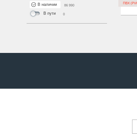
ПВХ (PV
В наличии
86 990
В пути
0