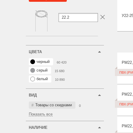
У22-2
ЦВЕТА
черный
PM22
60 420
серый
15 680
ПВХ (PV
белый
10 890
PM22
ВИД
ПВХ (PV
Товары со скидками
0
Показать все
PM22
НАЛИЧИЕ