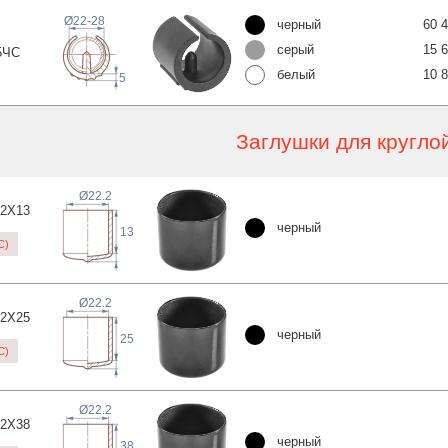
Ø22-28
черный
60 
серый
15 
5
ЧС
белый
10 
5
Заглушки для кругло
Ø22.2
,2X
13
черный
13
C)
Ø22.2
,2X
25
черный
25
C)
Ø22.2
,2X
38
черный
38