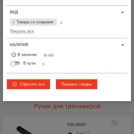
Цена по возрастанию
ВИД
У22-25
ЧС
Товары со скидками
0
60 420 шт
Показать все
от 4,40 р.
15 680 шт
от 5,28 р.
НАЛИЧИЕ
10 890 шт
Ø22-28
от 5,28 р.
В наличии
86 990
В пути
0
5
ВСЕ ЦЕНЫ
Сбросить все
Показать товары
Вам также подойдет
Ручки для тренажеров
S04-200
0A
1 шт
i