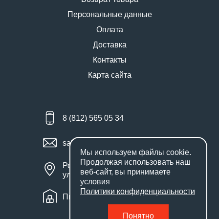
Персональные данные
Оплата
Доставка
Контакты
Карта сайта
8 (812) 565 05 34
sales@miniworks.ru
Мы используем файлы
cookie
.
Продолжая использовать наш
Россия, Санкт-Петербург,
веб-сайт, вы принимаете
улица Маршала Новикова, 28Е
условия
Политики конфиденциальности
Пн – Пт: с 9:00 до 18:00
Понятно