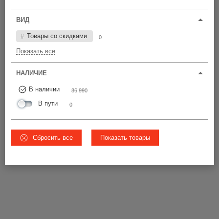
Цена по возрастанию
ВИД
У22-25
ЧС
Товары со скидками
0
60 420 шт
Показать все
от 4,40 р.
15 680 шт
от 5,28 р.
НАЛИЧИЕ
10 890 шт
Ø22-28
от 5,28 р.
В наличии
86 990
В пути
0
5
ВСЕ ЦЕНЫ
Сбросить все
Показать товары