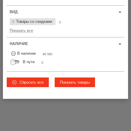
Цена по возрастанию
ВИД
У22-25
ЧС
Товары со скидками
0
60 420 шт
Показать все
от 4,40 р.
15 680 шт
от 5,28 р.
НАЛИЧИЕ
10 890 шт
Ø22-28
от 5,28 р.
В наличии
86 990
В пути
0
5
ВСЕ ЦЕНЫ
Сбросить все
Показать товары