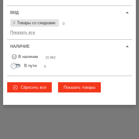
Цена по возрастанию
ВИД
У28-30
ЧР
Товары со скидками
0
15 962 шт
Показать все
от 11,40 р.
все цвета
НАЛИЧИЕ
ВСЕ ЦЕНЫ
Ø28-30
В наличии
15 962
В пути
0
5.5
Сбросить все
Показать товары