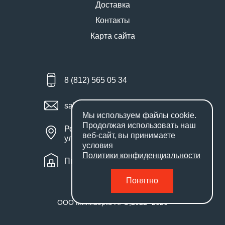
Доставка
Контакты
Карта сайта
8 (812) 565 05 34
sales@miniworks.ru
Мы используем файлы
cookie
.
Продолжая использовать наш
Россия, Санкт-Петербург,
веб-сайт, вы принимаете
улица Маршала Новикова, 28Е
условия
Политики конфиденциальности
Пн – Пт: с 9:00 до 18:00
Понятно
ООО Миниворкс ПРО
,
2022
- 2026