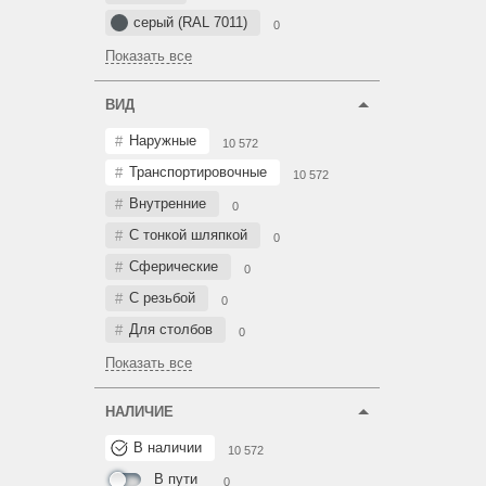
серый (RAL 7011)
0
Показать все
ВИД
Наружные
10 572
Транспортировочные
10 572
Внутренние
0
С тонкой шляпкой
0
Сферические
0
С резьбой
0
Для столбов
0
Показать все
НАЛИЧИЕ
В наличии
10 572
В пути
0