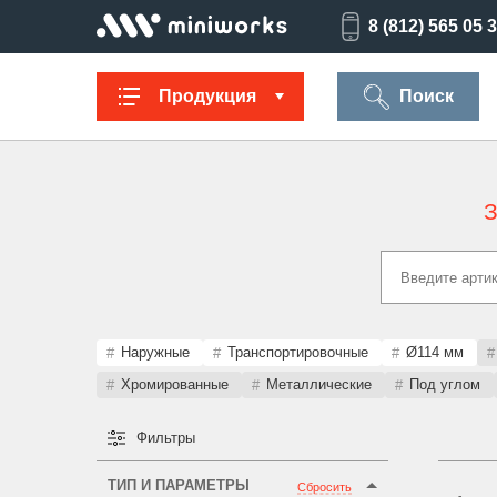
8 (812) 565 05 
Продукция
Поиск
З
Заглушки для
Ультратонкие
Заглушки для
Опоры
труб
для отверстий
отверстий
резьбов
Техническая
Универсальные
Регулируемые
Заглушки
фурнитура
опоры
опоры
опоро
Наружные
Транспортировочные
Ø114 мм
Хромированные
Металлические
Под углом
Фильтры
Колпачки на
Переходники и
Латодержатели
Мебельн
болт/гайку
соединители
опоры
ТИП И ПАРАМЕТРЫ
Сбросить