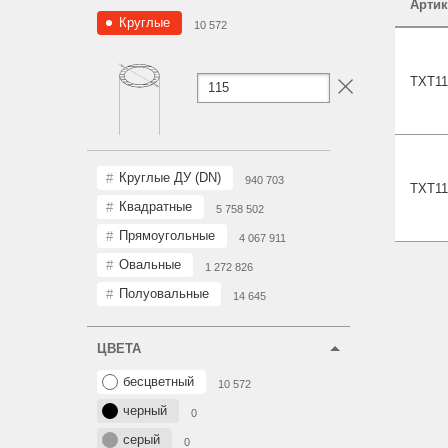
Артик
Круглые
10 572
TXT11
Круглые ДУ (DN)
940 703
TXT11
Квадратные
5 758 502
Прямоугольные
4 067 911
Овальные
1 272 826
Полуовальные
14 645
ЦВЕТА
бесцветный
10 572
черный
0
серый
0