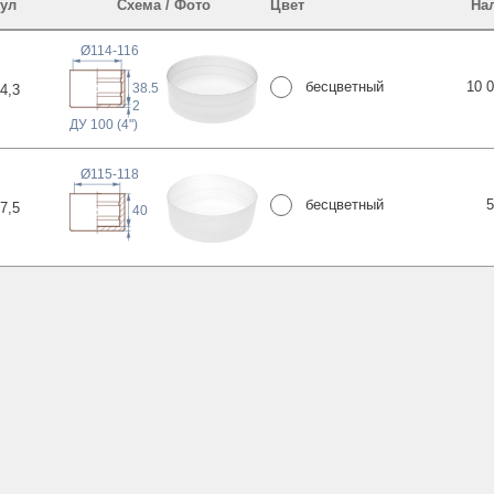
ул
Схема / Фото
Цвет
На
Ø114-116
бесцветный
10 
38.5
4
,3
2
ДУ 100 (4")
Ø115-118
бесцветный
5
7
,5
40