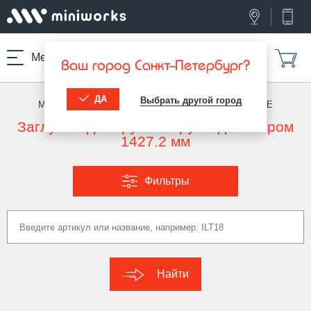
Меню
Ваш город Санкт-Петербург?
ДА
Выбрать другой город
МИНИВОРКС ПРО
/
ЗАГЛУШКИ ДЛЯ ТРУБ
/
КРУГЛЫЕ
Заглушка для круглой трубы диаметром
1427.2 мм
Фильтры
Найти