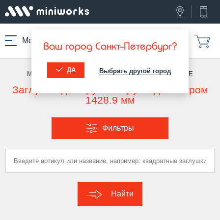
Меню
Ваш город Санкт-Петербург?
ДА
Выбрать другой город
МИНИВОРКС ПРО
/
ЗАГЛУШКИ ДЛЯ ТРУБ
/
КРУГЛЫЕ
Заглушка для круглой трубы диаметром
1428.9 мм
Фильтры
Найти