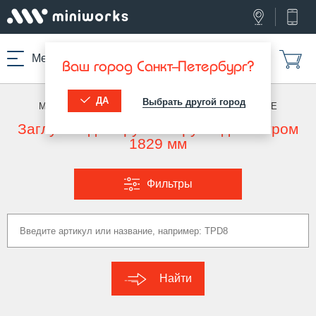
Меню
Ваш город Санкт-Петербург?
ДА
Выбрать другой город
МИНИВОРКС ПРО
/
ЗАГЛУШКИ ДЛЯ ТРУБ
/
КРУГЛЫЕ
Заглушка для круглой трубы диаметром
1829 мм
Фильтры
Найти