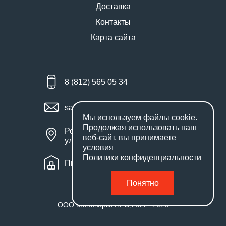
Доставка
Контакты
Карта сайта
8 (812) 565 05 34
sales@miniworks.ru
Мы используем файлы
cookie
.
Продолжая использовать наш
Россия, Санкт-Петербург,
веб-сайт, вы принимаете
улица Маршала Новикова, 28Е
условия
Политики конфиденциальности
Пн – Пт: с 9:00 до 18:00
Понятно
ООО Миниворкс ПРО
,
2022
- 2026