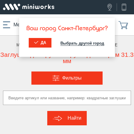
Меню
Ваш город Санкт-Петербург?
ДА
Выбрать другой город
МИНИВОРКС ПРО
/
ЗАГЛУШКИ ДЛЯ ТРУБ
/
КРУГЛЫЕ
Заглушка для круглой трубы диаметром 31.3
мм
Фильтры
Найти