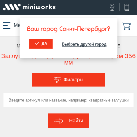
Меню
Ваш город Санкт-Петербург?
ДА
Выбрать другой город
МИНИВОРКС ПРО
/
ЗАГЛУШКИ ДЛЯ ТРУБ
/
КРУГЛЫЕ
Заглушка для круглой трубы диаметром 356
мм
Фильтры
Найти