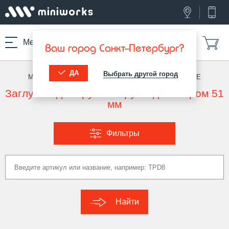
Меню
Ваш город Санкт-Петербург?
ДА
Выбрать другой город
МИНИВОРКС ПРО
/
ЗАГЛУШКИ ДЛЯ ТРУБ
/
КРУГЛЫЕ
Заглушка для круглой трубы диаметром 51
мм
Фильтры
Найти