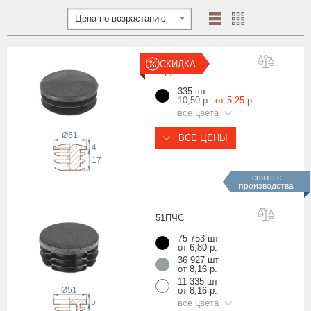
Цена по возрастанию
СКИДКА
51Д
ЧЕ
335 шт
10,50 р.
от 5,25 р.
все цвета
Ø51
ВСЕ ЦЕНЫ
4
17
снято с
производства
51П
ЧС
75 753 шт
от 6,80 р.
36 927 шт
от 8,16 р.
11 335 шт
Ø51
от 8,16 р.
5
все цвета