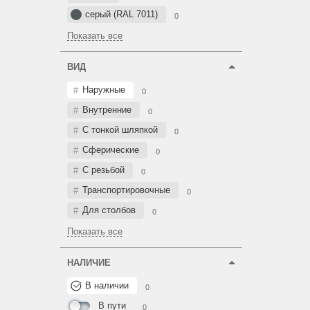
серый (RAL 7011)
0
Показать все
ВИД
Наружные
0
Внутренние
0
С тонкой шляпкой
0
Сферические
0
С резьбой
0
Транспортировочные
0
Для столбов
0
Показать все
НАЛИЧИЕ
В наличии
0
В пути
0