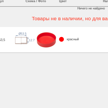
ул
Схема / Фото
Цвет
На
Ничего не найдено
Товары не в наличии, но для в
Ø53.5
красный
53
,5
12.7