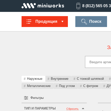
8 (812) 565 05 
Продукция
Поиск
З
Заглушки для
Ультратонкие
Заглушки для
Опоры
труб
для отверстий
отверстий
резьбов
Техническая
Универсальные
Регулируемые
Заглушки
фурнитура
опоры
опоры
опоро
Наружные
Внутренние
С тонкой шляпкой
Металлические
Под углом
С фетром
ДУ 
Фильтры
Колпачки на
Переходники и
Латодержатели
Мебельн
болт/гайку
соединители
опоры
ТИП И ПАРАМЕТРЫ
Сбросить