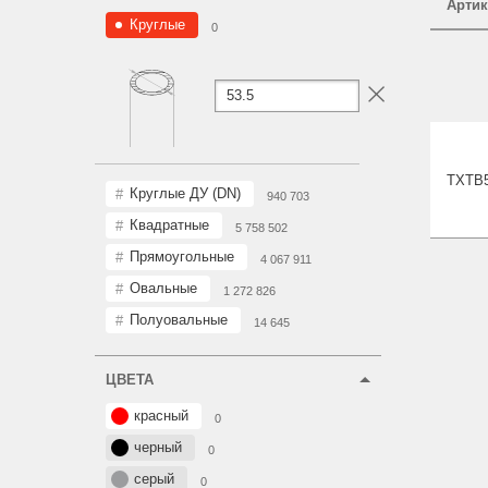
Артик
Круглые
0
TXTB
Круглые ДУ (DN)
940 703
Квадратные
5 758 502
Прямоугольные
4 067 911
Овальные
1 272 826
Полуовальные
14 645
ЦВЕТА
красный
0
черный
0
серый
0