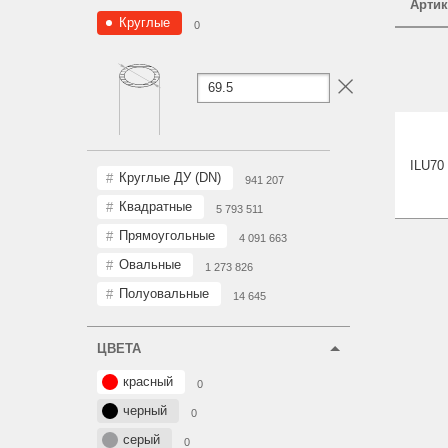
Артик
Круглые
0
ILU
70
Круглые ДУ (DN)
941 207
Квадратные
5 793 511
Прямоугольные
4 091 663
Овальные
1 273 826
Полуовальные
14 645
ЦВЕТА
красный
0
черный
0
серый
0