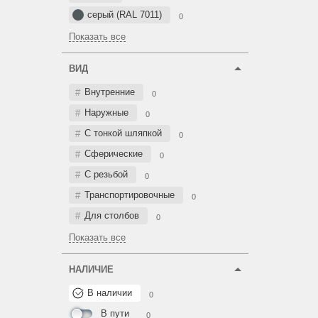
серый (RAL 7011)
0
Показать все
ВИД
Внутренние
0
Наружные
0
С тонкой шляпкой
0
Сферические
0
С резьбой
0
Транспортировочные
0
Для столбов
0
Показать все
НАЛИЧИЕ
В наличии
0
В пути
0