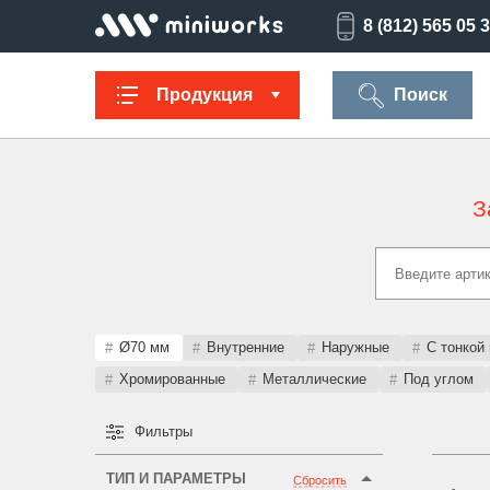
8 (812) 565 05 
Продукция
Поиск
З
Заглушки для
Ультратонкие
Заглушки для
Опоры
труб
для отверстий
отверстий
резьбов
Техническая
Универсальные
Регулируемые
Заглушки
фурнитура
опоры
опоры
опоро
Ø70 мм
Внутренние
Наружные
С тонкой
Хромированные
Металлические
Под углом
Фильтры
Колпачки на
Переходники и
Латодержатели
Мебельн
болт/гайку
соединители
опоры
ТИП И ПАРАМЕТРЫ
Сбросить