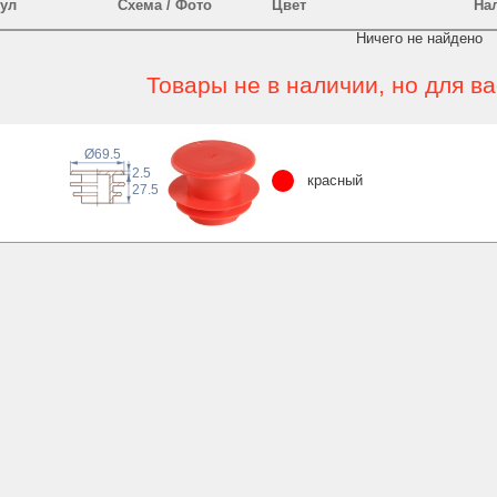
ул
Схема / Фото
Цвет
На
Ничего не найдено
Товары не в наличии, но для в
Ø69.5
2.5
красный
27.5