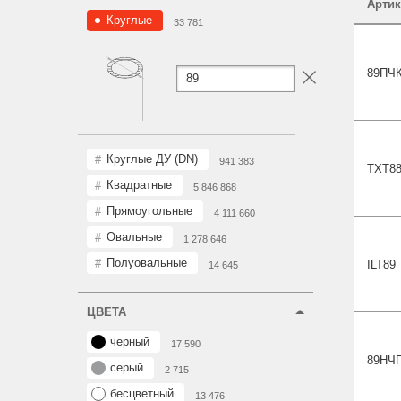
Артик
Круглые
33 781
89П
Ч
Круглые ДУ (DN)
941 383
TXT8
Квадратные
5 846 868
Прямоугольные
4 111 660
Овальные
1 278 646
Полуовальные
ILT
89
14 645
ЦВЕТА
черный
17 590
89Н
Ч
серый
2 715
бесцветный
13 476