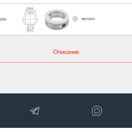
Ø89
металл
2
ЛН
Ø42
Описание