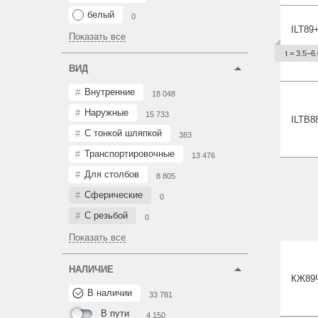
белый
0
ILT89
Показать все
t = 3.5−6.
ВИД
Внутренние
18 048
Наружные
15 733
ILTB8
С тонкой шляпкой
383
Транспортировочные
13 476
Для столбов
8 805
Сферические
0
С резьбой
0
Показать все
НАЛИЧИЕ
КЖ89
В наличии
33 781
В пути
4 150