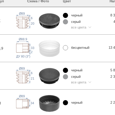
ул
Схема / Фото
Цвет
На
Ø89
черный
8 
6
К
серый
20
все цвета
Ø88.9
бесцветный
13 
33
8
,9
2
ДУ 80 (3")
Ø89
черный
5 
6
серый
2 
21
все цвета
Ø89
черный
2 
П
34