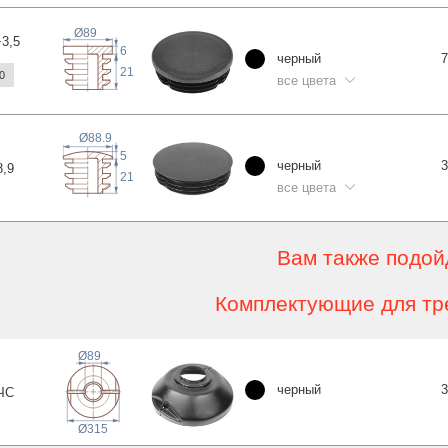
Ø89
+3
,5
6
черный
7
21
0
все цвета
Ø88.9
5
черный
3
8
,9
21
все цвета
Вам также подой
Комплектующие для тр
Ø89
черный
3
ЧС
Ø315