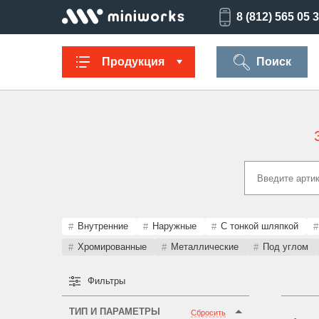
8 (812) 565 05 
Продукция
Поиск
Заглушки для
Ультратонкие
Заглушки для
Опоры
труб
для отверстий
отверстий
резьбов
Техническая
Универсальные
Регулируемые
Заглушки
фурнитура
опоры
опоры
опоро
Внутренние
Наружные
С тонкой шляпкой
Хромированные
Металлические
Под углом
Фильтры
Колпачки на
Переходники и
Латодержатели
Мебельн
болт/гайку
соединители
опоры
ТИП И ПАРАМЕТРЫ
Сбросить