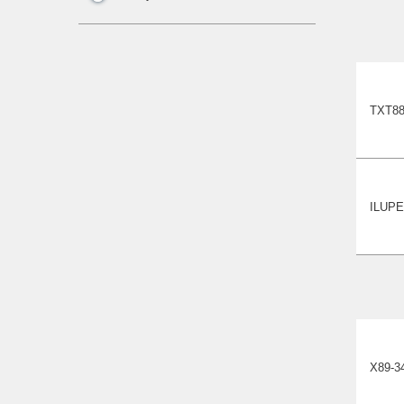
TXT88
ILUPE
Х89-3