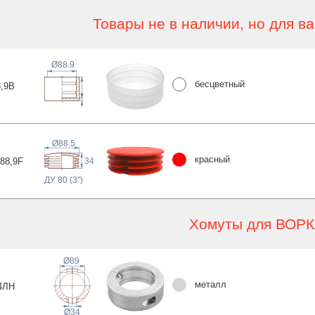
Товары не в наличии, но для в
Ø88.9
бесцветный
,
9B
Ø88.5
красный
88,
9F
34
ДУ 80 (3")
Хомуты для ВОР
Ø89
металл
4
ЛН
Ø34