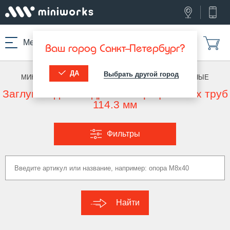
Меню
Ваш город Санкт-Петербург?
ДА
Выбрать другой город
МИНИВОРКС ПРО
/
ЗАГЛУШКИ ДЛЯ ТРУБ
/
КВАДРАТНЫЕ
Заглушки для квадратных профильных труб
114.3 мм
Фильтры
Найти