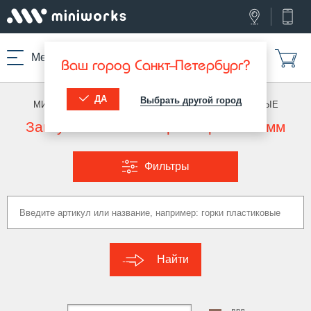
Меню
Ваш город Санкт-Петербург?
ДА
Выбрать другой город
МИНИВОРКС ПРО
/
ЗАГЛУШКИ ДЛЯ ТРУБ
/
ОВАЛЬНЫЕ
Заглушки овальные размер 30x15 мм
Фильтры
Найти