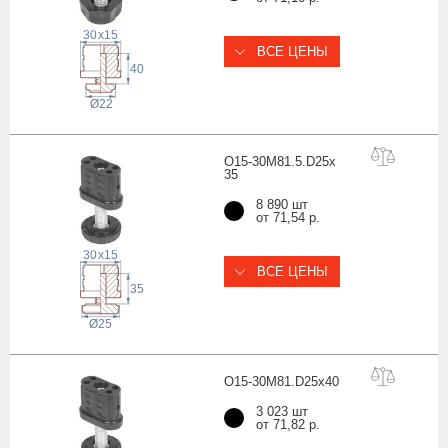
30
x
15
ВСЕ ЦЕНЫ
40
22
Ø
O15-30M81.5.D25x
35
8 890 шт
от 71,54 р.
30
x
15
ВСЕ ЦЕНЫ
35
Ø25
O15-30M81.D25x
40
3 023 шт
от 71,82 р.