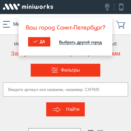
Меню
Ваш город Санкт-Петербург?
ДА
Выбрать другой город
МИНИВОРКС ПРО
/
ЗАГЛУШКИ ДЛЯ ТРУБ
/
ОВАЛЬНЫЕ
Заглушки овальные размер 36x18 мм
Фильтры
Найти