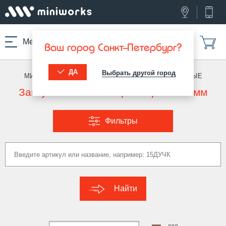
Меню
Ваш город Санкт-Петербург?
ДА
Выбрать другой город
МИНИВОРКС ПРО
/
ЗАГЛУШКИ ДЛЯ ТРУБ
/
ОВАЛЬНЫЕ
Заглушки овальные размер 60x20 мм
Фильтры
Найти