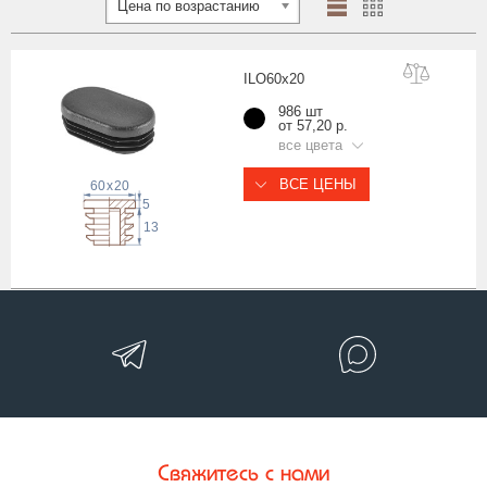
Цена по возрастанию
ILO60x
20
986 шт
от 57,20 р.
все цвета
ВСЕ ЦЕНЫ
60
x
20
5
13
Свяжитесь с нами