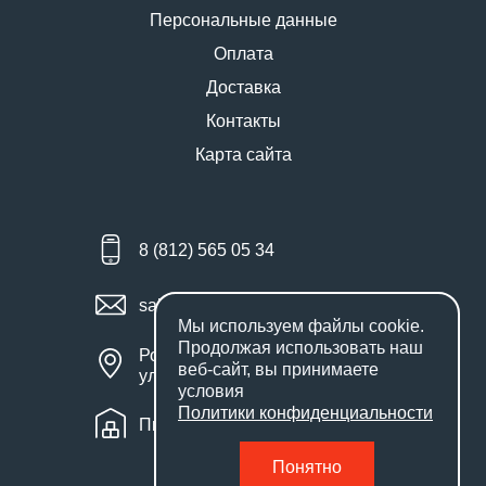
Персональные данные
Оплата
Доставка
Контакты
Карта сайта
8 (812) 565 05 34
sales@miniworks.ru
Мы используем файлы
cookie
.
Продолжая использовать наш
Россия, Санкт-Петербург,
веб-сайт, вы принимаете
улица Маршала Новикова, 28Е
условия
Политики конфиденциальности
Пн – Пт: с 9:00 до 18:00
Понятно