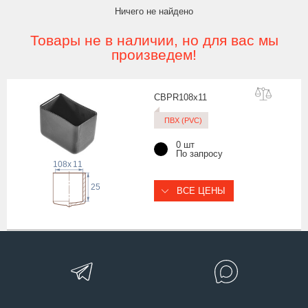
Ничего не найдено
Товары не в наличии, но для вас мы
произведем!
CBPR108x
11
ПВХ (PVC)
0 шт
По запросу
108
x
11
25
ВСЕ ЦЕНЫ