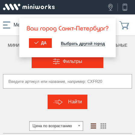
Меню
Ваш город Санкт-Петербург?
ДА
Выбрать другой город
МИНИВОРКС ПРО
/
ЗАГЛУШКИ ДЛЯ ТРУБ
/
ПРЯМОУГОЛЬНЫЕ
Фильтры
Найти
Цена по возрастанию