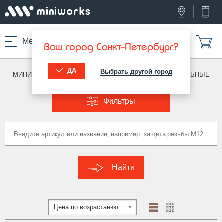
Меню
Ваш город Санкт-Петербург?
ДА
Выбрать другой город
МИНИВОРКС ПРО
/
ЗАГЛУШКИ ДЛЯ ТРУБ
/
ПРЯМОУГОЛЬНЫЕ
Фильтры
Найти
Цена по возрастанию