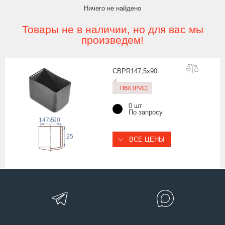
Ничего не найдено
Товары не в наличии, но для вас мы
произведем!
CBPR147,5x
90
ПВХ (PVC)
0 шт
По запросу
147.5
x
90
25
ВСЕ ЦЕНЫ