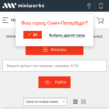
Меню
Ваш город Санкт-Петербург?
ДА
Выбрать другой город
МИНИВОРКС ПРО
/
ЗАГЛУШКИ ДЛЯ ТРУБ
/
ПРЯМОУГОЛЬНЫЕ
Фильтры
Найти
Цена по возрастанию