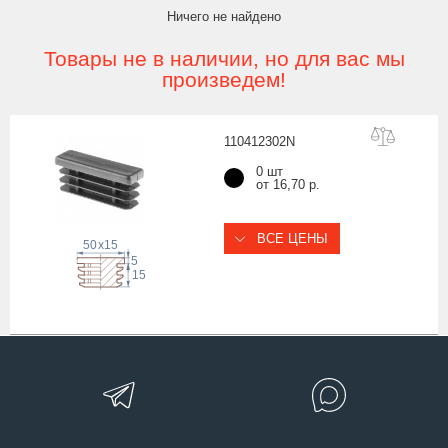
Ничего не найдено
Товары не в наличии, но для вас мы
произведем!
11041230
2N
0 шт
от 16,70 р.
ВСЕ ЦЕНЫ
50
x
15
5
15