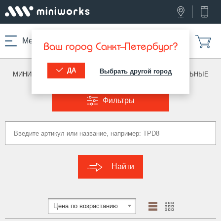
Меню
Ваш город Санкт-Петербург?
ДА
Выбрать другой город
МИНИВОРКС ПРО
/
ЗАГЛУШКИ ДЛЯ ТРУБ
/
ПРЯМОУГОЛЬНЫЕ
Фильтры
Найти
Цена по возрастанию