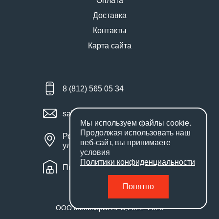
Оплата
Доставка
Контакты
Карта сайта
8 (812) 565 05 34
sales@miniworks.ru
Мы используем файлы
cookie
.
Продолжая использовать наш
Россия, Санкт-Петербург,
веб-сайт, вы принимаете
улица Маршала Новикова, 28Е
условия
Политики конфиденциальности
Пн – Пт: с 9:00 до 18:00
Понятно
ООО Миниворкс ПРО
,
2022
- 2026