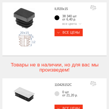
ILR20x
15
38 340 шт
от 6,40 р.
все цвета
ВСЕ ЦЕНЫ
20
x
15
5
12
Товары не в наличии, но для вас мы
произведем!
11042615
2C
0 шт
от 21,20 р.
ВСЕ ЦЕНЫ