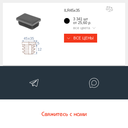
ILR45x
35
3 341 шт
от 25,60 р.
все цвета
ВСЕ ЦЕНЫ
45
x
35
5
12
Свяжитесь с нами