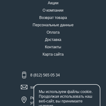
Акции
О компании
Возврат товара
Персональные данные
Оплата
Доставка
Контакты
Карта сайта
8 (812) 565 05 34
sales@miniworks.ru
Мы используем файлы
cookie
.
Продолжая использовать наш
Россия, Санкт-Петербург,
веб-сайт, вы принимаете
улица Маршала Новикова, 28Е
условия