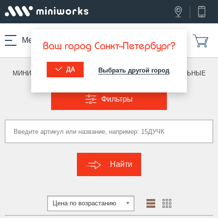
Меню
Ваш город Санкт-Петербург?
ДА
Выбрать другой город
МИНИВОРКС ПРО
/
ЗАГЛУШКИ ДЛЯ ТРУБ
/
ПРЯМОУГОЛЬНЫЕ
Фильтры
Найти
Цена по возрастанию