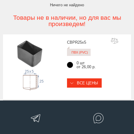
Ничего не найдено
Товары не в наличии, но для вас мы
произведем!
CBPR25
x5
ПВХ (PVC)
0 шт
от 26,00 р.
25
x
5
25
ВСЕ ЦЕНЫ