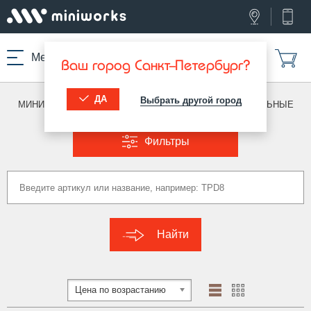
Меню
Ваш город Санкт-Петербург?
ДА
Выбрать другой город
МИНИВОРКС ПРО
/
ЗАГЛУШКИ ДЛЯ ТРУБ
/
ПРЯМОУГОЛЬНЫЕ
Фильтры
Найти
Цена по возрастанию