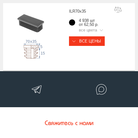
ILR70x
35
4 938 шт
от 62,50 р.
все цвета
ВСЕ ЦЕНЫ
70
x
35
5
15
Свяжитесь с нами