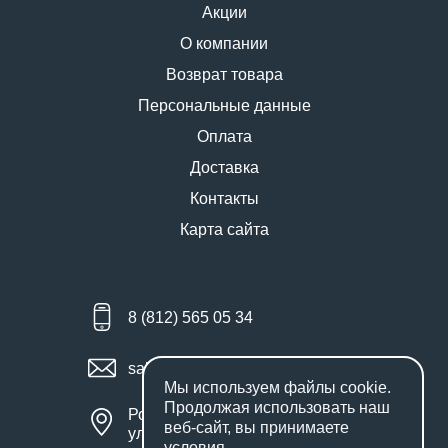
Акции
О компании
Возврат товара
Персональные данные
Оплата
Доставка
Контакты
Карта сайта
8 (812) 565 05 34
sales@miniworks.ru
Мы используем файлы
cookie
.
Продолжая использовать наш
Россия, Санкт-Петербург,
веб-сайт, вы принимаете
улица Маршала Новикова, 28Е
условия