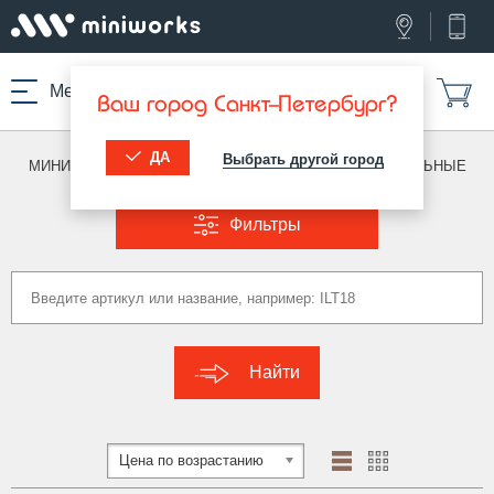
Меню
Ваш город Санкт-Петербург?
ДА
Выбрать другой город
МИНИВОРКС ПРО
/
ЗАГЛУШКИ ДЛЯ ТРУБ
/
ПРЯМОУГОЛЬНЫЕ
Фильтры
Найти
Цена по возрастанию