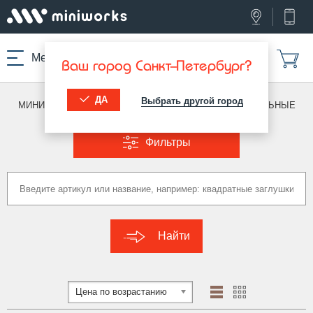
Меню
Ваш город Санкт-Петербург?
ДА
Выбрать другой город
МИНИВОРКС ПРО
/
ЗАГЛУШКИ ДЛЯ ТРУБ
/
ПРЯМОУГОЛЬНЫЕ
Фильтры
Найти
Цена по возрастанию