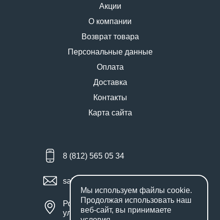
Акции
О компании
Возврат товара
Персональные данные
Оплата
Доставка
Контакты
Карта сайта
8 (812) 565 05 34
sales@miniworks.ru
Мы используем файлы
cookie
.
Продолжая использовать наш
Россия, Санкт-Петербург,
веб-сайт, вы принимаете
улица Маршала Новикова, 28Е
условия