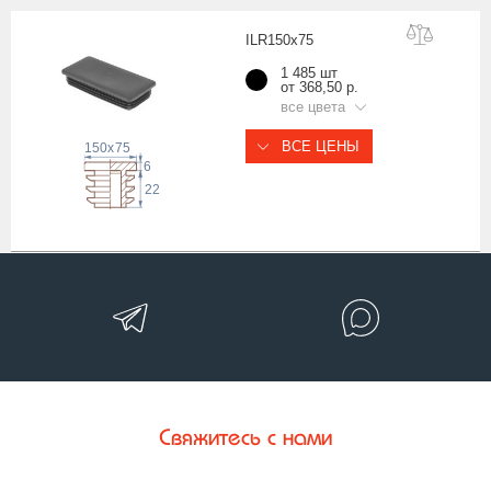
ILR150x
75
1 485 шт
от 368,50 р.
все цвета
ВСЕ ЦЕНЫ
150
x
75
6
22
Свяжитесь с нами